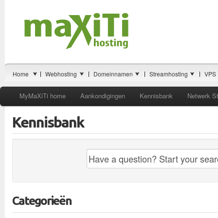
Home
Webhosting
Domeinnamen
Streamhosting
VPS
MyMaXiTi home
Aankondigingen
Kennisbank
Netwerk S
Kennisbank
Categorieën